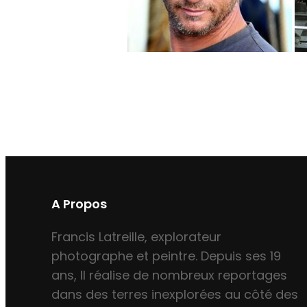
A Propos
Francis Latreille, explorateur
photographe et peintre. Depuis ses 19
ans, Il réalise de nombreux reportages
dans des terres inexplorées au côté des