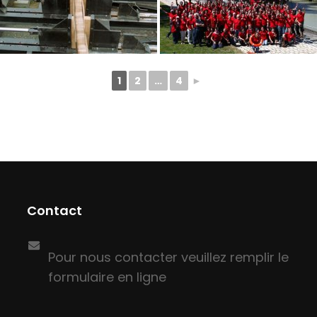
1
2
…
4
►
Contact
Pour nous contacter veuillez remplir le
formulaire en ligne