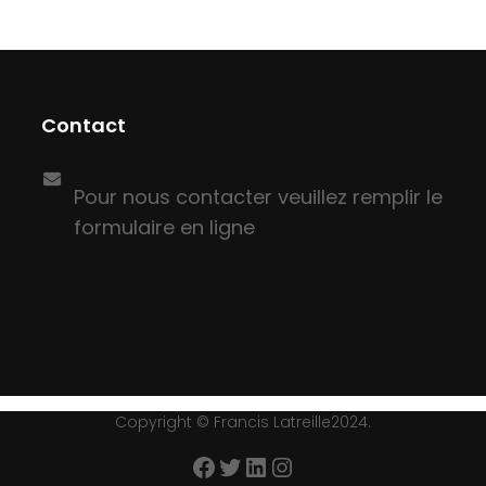
Contact
Pour nous contacter veuillez remplir le
formulaire en ligne
Copyright © Francis Latreille2024.
Facebook
Twitter
LinkedIn
Instagram