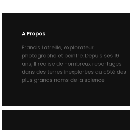
A Propos
Francis Latreille, explorateur
photographe et peintre. Depuis ses 19
ans, Il réalise de nombreux reportages
dans des terres inexplorées au côté des
plus grands noms de la science.