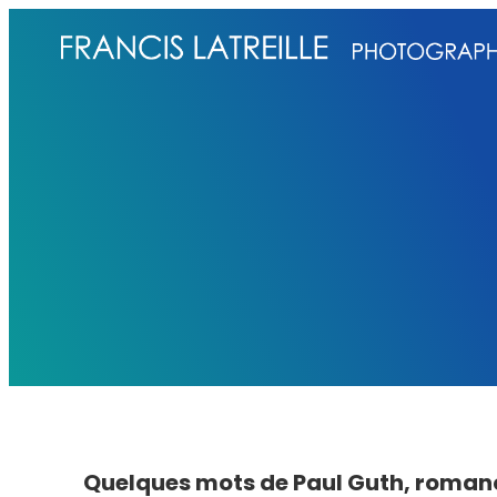
Aller
au
contenu
Quelques mots de Paul Guth, romanci