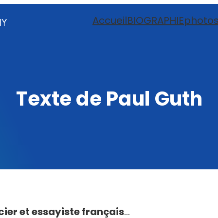
Accueil
BIOGRAPHIE
photo
Texte de Paul Guth
er et essayiste français
…