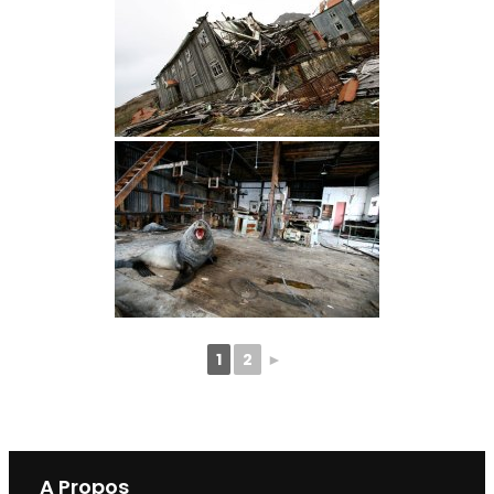
1
2
►
A Propos