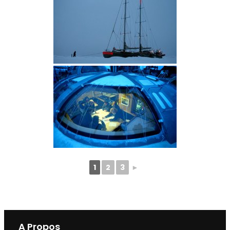
1
2
3
►
A Propos