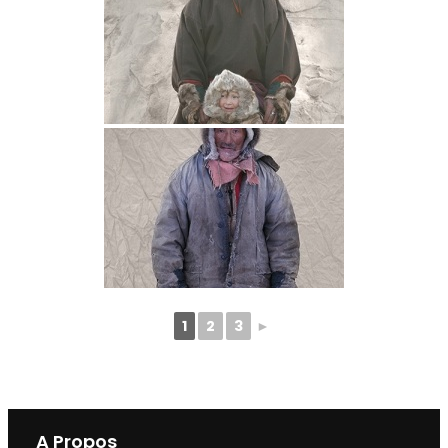
1
2
3
►
A Propos