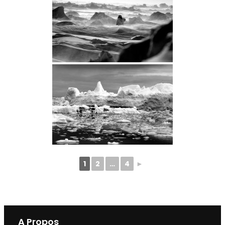
1
2
…
4
►
A Propos