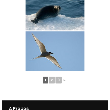
1
2
3
►
A Propos